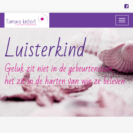
Togg
navi
Luisterkind
Geluk zit niet in de gebeurtenissen,
het zit in de harten van wie ze beleven