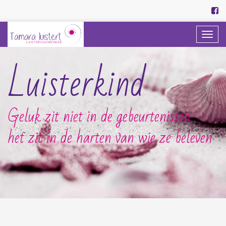
Togg
navi
Luisterkind
Geluk zit niet in de gebeurtenissen,
het zit in de harten van wie ze beleven