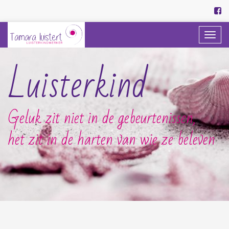
Togg
navi
Luisterkind
Geluk zit niet in de gebeurtenissen,
het zit in de harten van wie ze beleven